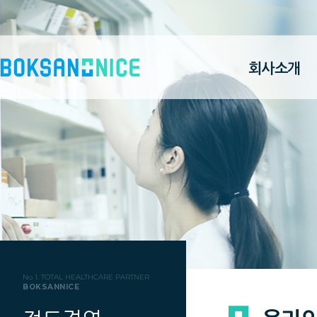
회사소개
No 1. TOTAL HEALTHCARE PARTNER
BOKSANNICE