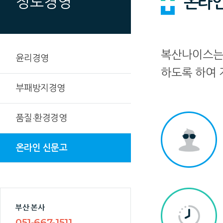
온라인
정도경영
복산나이스는 
윤리경영
하도록 하여 
부패방지경영
품질·환경경영
온라인 신문고
부산 본사
051-667-1511