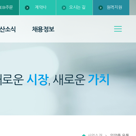
EB주문
제약사
오시는 길
원격지원
산소식
채용정보
새로운
시장
, 새로운
가치
사업소개
의약품 유통