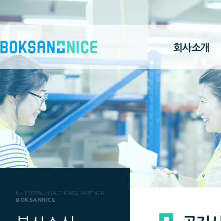
회사소개
No 1. TOTAL HEALTHCARE PARTNER
BOKSANNICE