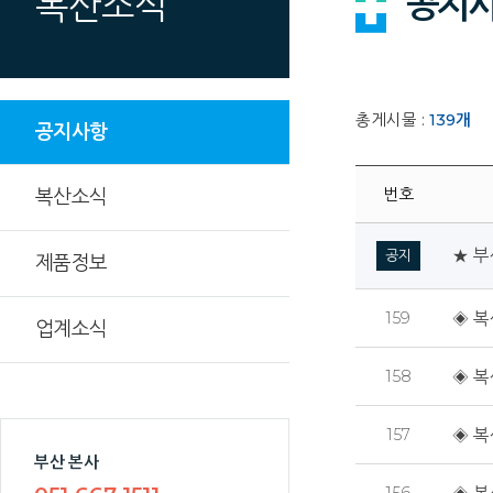
공지
복산소식
총게시물 :
139
개
공지사항
번호
복산소식
★ 부
공지
제품정보
159
◈ 복
업계소식
158
◈ 복
157
◈ 복
부산 본사