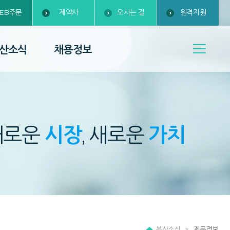
EB주문
제약사
오시는 길
원격지원
산소식
채용정보
새로운
시장
, 새로운
가치
복산소식
제품정보