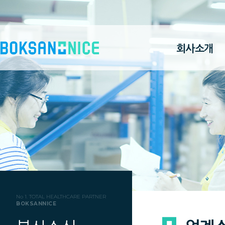
회사소개
No 1. TOTAL HEALTHCARE PARTNER
BOKSANNICE