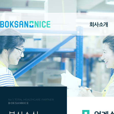
회사소개
No 1. TOTAL HEALTHCARE PARTNER
BOKSANNICE