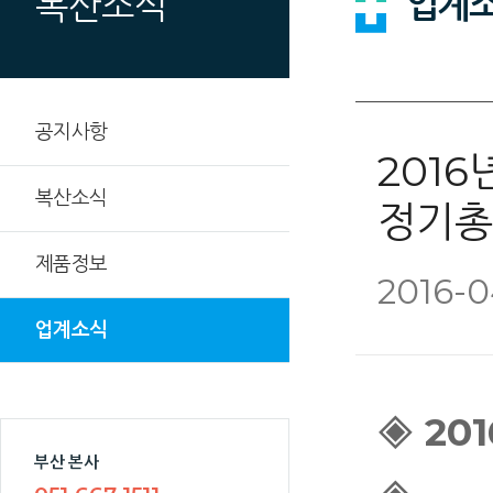
업계
복산소식
공지사항
201
복산소식
정기총
제품정보
2016-0
업계소식
◈ 2
부산 본사