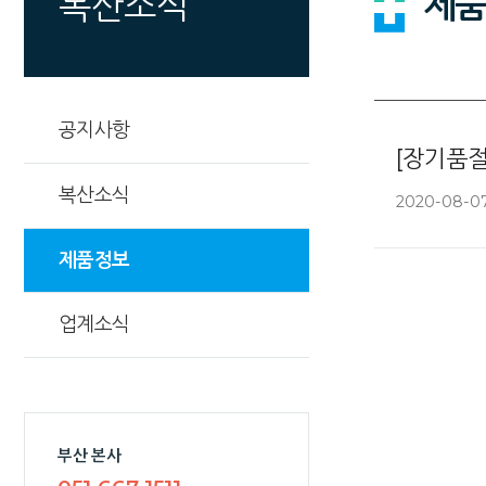
제품
복산소식
공지사항
[장기품절
복산소식
2020-08-07 
제품정보
업계소식
부산 본사