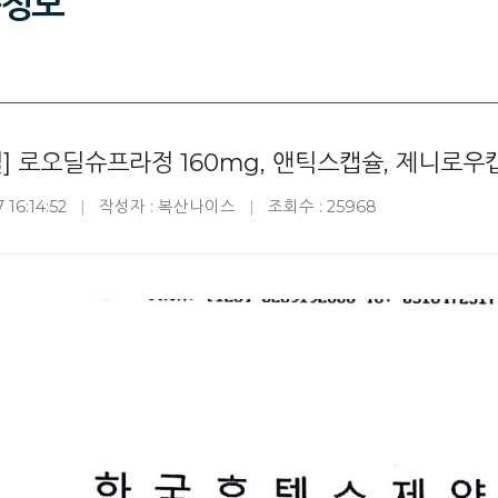
정보
] 로오딜슈프라정 160mg, 앤틱스캡슐, 제니로우캡슐
16:14:52
작성자 : 복산나이스
조회수 : 25968