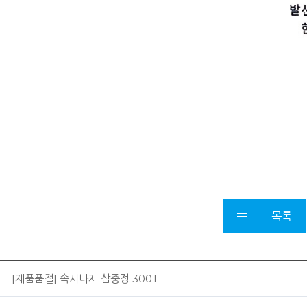
목록
[제품품절] 속시나제 삼중정 300T