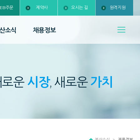
EB주문
제약사
오시는 길
원격지원
산소식
채용정보
새로운
시장
, 새로운
가치
복산소식
제품정보